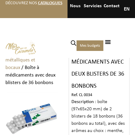
DÉCOUVREZ NOS
CATALOGUES
Nous
Servicies
Contact
EN
Accueil
/
Bonbons
/
Bonbons
Mes budgets
BOÎTE À
en sachets, boîtes, boîtes
métalliques et
MÉDICAMENTS AVEC
bocaux
/ Boîte à
DEUX BLISTERS DE 36
médicaments avec deux
blisters de 36 bonbons
BONBONS
Ref. CL 0034
Description
: boîte
(97x65x20 mm) de 2
blisters de 18 bonbons (36
bonbons au total), avec des
arômes au choix : menthe,