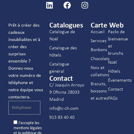
Catalogues
Carte Web
Prêt à créer des
Catalogue de
Accueil
Packs de
cadeaux
Noël
bienvenue
inoubliables et à
Services
et
créer des
Catalogue des
Bonbons
brunchs
surprises
hôtels
Chocolats
ensemble ?
Noël
Catalogue
Noix et
Donnez-nous
général
Hôtels
collations
votre numéro de
Contact
Événements
téléphone et
Biscuits,
C/ Joaquín Arroyo
Contact
notre équipe vous
boissons
9 Oficina 28033
contactera.
et autres
FAQs
Madrid
info@c-ch.com
913 83 40 40
J’accepte les
mentions légales
et la
politique de