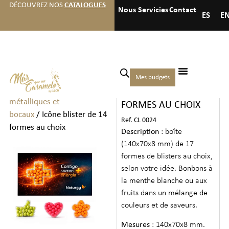
DÉCOUVREZ NOS
CATALOGUES
Nous
Servicies
Contact
ES
E
Accueil
/
Bonbons
/
Bonbons
Mes budgets
ICÔNE BLISTER DE 14
en sachets, boîtes, boîtes
métalliques et
FORMES AU CHOIX
bocaux
/ Icône blister de 14
Ref. CL 0024
formes au choix
Description
: boîte
(140x70x8 mm) de 17
formes de blisters au choix,
selon votre idée. Bonbons à
la menthe blanche ou aux
fruits dans un mélange de
couleurs et de saveurs.
Mesures
: 140x70x8 mm.