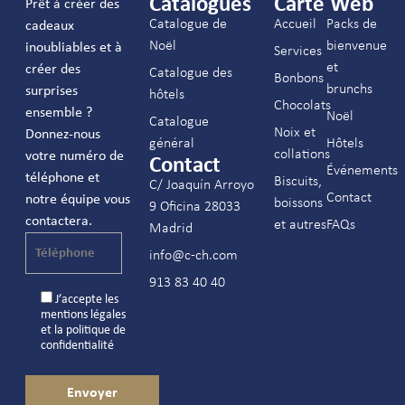
Catalogues
Carte Web
Prêt à créer des
Catalogue de
Accueil
Packs de
cadeaux
Noël
bienvenue
inoubliables et à
Services
et
créer des
Catalogue des
Bonbons
brunchs
surprises
hôtels
Chocolats
ensemble ?
Noël
Catalogue
Noix et
Donnez-nous
général
Hôtels
collations
votre numéro de
Contact
Événements
téléphone et
Biscuits,
C/ Joaquín Arroyo
Contact
notre équipe vous
boissons
9 Oficina 28033
contactera.
et autres
FAQs
Madrid
info@c-ch.com
913 83 40 40
J’accepte les
mentions légales
et la
politique de
confidentialité