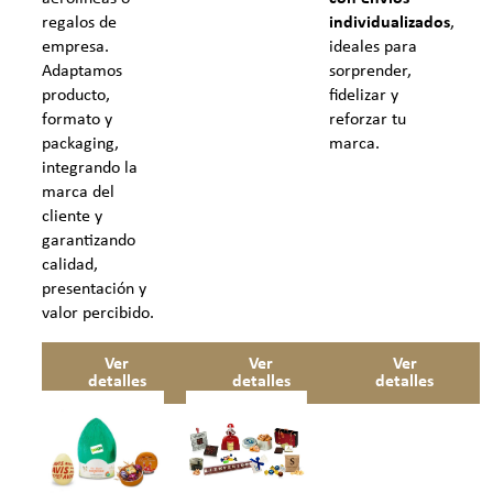
individualizados
,
regalos de
ideales para
empresa.
sorprender,
Adaptamos
fidelizar y
producto,
reforzar tu
formato y
marca.
packaging,
integrando la
marca del
cliente y
garantizando
calidad,
presentación y
valor percibido.
Ver
Ver
Ver
detalles
detalles
detalles