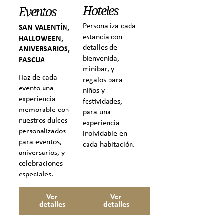
Hoteles
Eventos
Personaliza cada
SAN VALENTÍN,
estancia con
HALLOWEEN,
detalles de
ANIVERSARIOS,
bienvenida,
PASCUA
minibar, y
Haz de cada
regalos para
evento una
niños y
experiencia
festividades,
memorable con
para una
nuestros dulces
experiencia
personalizados
inolvidable en
para eventos,
cada habitación.
aniversarios, y
celebraciones
especiales.
Ver
Ver
detalles
detalles