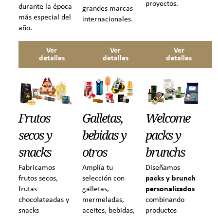
proyectos.
durante la época
grandes marcas
más especial del
internacionales.
año.
Ver
Ver
Ver
detalles
detalles
detalles
Welcome
Frutos
Galletas,
packs y
secos y
bebidas y
brunchs
snacks
otros
Diseñamos
Fabricamos
Amplía tu
packs y brunch
frutos secos,
selección con
personalizados
frutas
galletas,
combinando
chocolateadas y
mermeladas,
productos
snacks
aceites, bebidas,