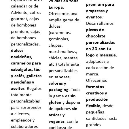
Explora nuestros
25 días en toda
premium para
calendarios de
Europa
.
empresas y
Adviento, cofres
Ofrecemos una
eventos
.
gourmet, cajas
amplia gama de
Desarrollamos
de bombones
dulces
piezas de
premium, cajas
(caramelos,
chocolate
de bombones
gominolas,
personalizadas
personalizadas,
chupas,
en 2D con tu
dulces
marshmallows,
logo o mensaje
,
navideños,
chicles, mentas,
adaptadas a
caramelos para
etc.) totalmente
cada acción de
cabalgatas, tés
personalizables
marca.
y cafés, galletas
en
sabores,
Ofrecemos
navideñas y
colores y
formatos
aceites
. Regalos
packaging
. Toda
creativos y
totalmente
la gama es
sin
producción
personalizables
gluten
y dispone
flexible
, desde
para sorprender
de opciones
sin
pequeñas
a clientes,
azúcar y
cantidades hasta
empleados y
veganas
, con la
grandes
colaboradores
confianza de