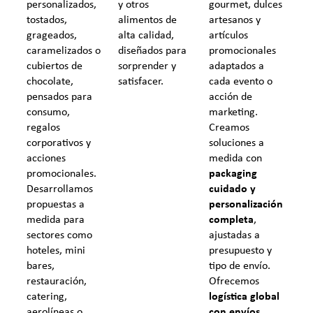
gourmet, dulces
personalizados,
y otros
artesanos y
tostados,
alimentos de
artículos
grageados,
alta calidad,
promocionales
caramelizados o
diseñados para
adaptados a
cubiertos de
sorprender y
cada evento o
chocolate,
satisfacer.
acción de
pensados para
marketing.
consumo,
Creamos
regalos
soluciones a
corporativos y
medida con
acciones
packaging
promocionales.
cuidado y
Desarrollamos
personalización
propuestas a
completa
,
medida para
ajustadas a
sectores como
presupuesto y
hoteles, mini
tipo de envío.
bares,
Ofrecemos
restauración,
logística global
catering,
con envíos
aerolíneas o