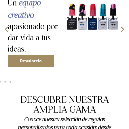
Atención
meticulosa
a los
detalles, desde
el concepto
hasta la entrega.
Saber más
DESCUBRE NUESTRA
AMPLIA GAMA
Conoce nuestra selección de regalos
personalizados para cada ocasión: desde