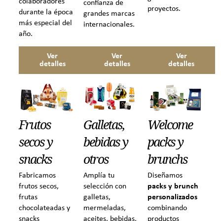
colaboradores
confianza de
proyectos.
durante la época
grandes marcas
más especial del
internacionales.
año.
Ver
Ver
Ver
detalles
detalles
detalles
Welcome
Frutos
Galletas,
packs y
secos y
bebidas y
brunchs
snacks
otros
Diseñamos
Fabricamos
Amplía tu
packs y brunch
frutos secos,
selección con
personalizados
frutas
galletas,
combinando
chocolateadas y
mermeladas,
productos
snacks
aceites, bebidas,