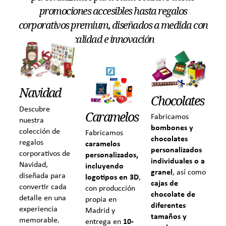
promociones accesibles hasta regalos
corporativos premium, diseñados a medida con
calidad e innovación
Navidad
Chocolates
Descubre
Caramelos
Fabricamos
nuestra
bombones y
colección de
Fabricamos
chocolates
regalos
caramelos
personalizados
corporativos de
personalizados,
individuales o a
Navidad,
incluyendo
granel
, así como
diseñada para
logotipos en 3D
,
cajas de
convertir cada
con producción
chocolate de
detalle en una
propia en
diferentes
experiencia
Madrid y
tamaños y
memorable.
entrega en
10-