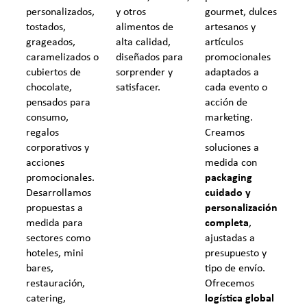
gourmet, dulces
personalizados,
y otros
artesanos y
tostados,
alimentos de
artículos
grageados,
alta calidad,
promocionales
caramelizados o
diseñados para
adaptados a
cubiertos de
sorprender y
cada evento o
chocolate,
satisfacer.
acción de
pensados para
marketing.
consumo,
Creamos
regalos
soluciones a
corporativos y
medida con
acciones
packaging
promocionales.
cuidado y
Desarrollamos
personalización
propuestas a
completa
,
medida para
ajustadas a
sectores como
presupuesto y
hoteles, mini
tipo de envío.
bares,
Ofrecemos
restauración,
logística global
catering,