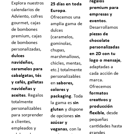
regalos
Explora nuestros
25 días en toda
premium para
calendarios de
Europa
.
empresas y
Adviento, cofres
Ofrecemos una
eventos
.
gourmet, cajas
amplia gama de
Desarrollamos
de bombones
dulces
piezas de
premium, cajas
(caramelos,
chocolate
de bombones
gominolas,
personalizadas
personalizadas,
chupas,
en 2D con tu
dulces
marshmallows,
logo o mensaje
,
navideños,
chicles, mentas,
adaptadas a
caramelos para
etc.) totalmente
cada acción de
cabalgatas, tés
personalizables
marca.
y cafés, galletas
en
sabores,
Ofrecemos
navideñas y
colores y
formatos
aceites
. Regalos
packaging
. Toda
creativos y
totalmente
la gama es
sin
producción
personalizables
gluten
y dispone
flexible
, desde
para sorprender
de opciones
sin
pequeñas
a clientes,
azúcar y
cantidades hasta
empleados y
veganas
, con la
grandes