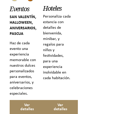
Hoteles
Eventos
Personaliza cada
SAN VALENTÍN,
estancia con
HALLOWEEN,
detalles de
ANIVERSARIOS,
bienvenida,
PASCUA
minibar, y
Haz de cada
regalos para
evento una
niños y
experiencia
festividades,
memorable con
para una
nuestros dulces
experiencia
personalizados
inolvidable en
para eventos,
cada habitación.
aniversarios, y
celebraciones
especiales.
Ver
Ver
detalles
detalles