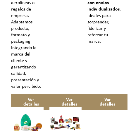
con envíos
aerolíneas o
individualizados
,
regalos de
ideales para
empresa.
sorprender,
Adaptamos
fidelizar y
producto,
reforzar tu
formato y
marca.
packaging,
integrando la
marca del
cliente y
garantizando
calidad,
presentación y
valor percibido.
Ver
Ver
Ver
detalles
detalles
detalles