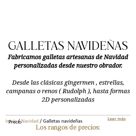
GALLETAS NAVIDEÑAS
Fabricamos galletas artesanas de Navidad
personalizadas desde nuestro obrador.
Desde las clásicas
gingermen
, estrellas,
campanas o renos (
Rudolph
), hasta formas
2D personalizadas
Leer más
Inicio
/
Navidad
/ Galletas navideñas
Precio
Los rangos de precios: