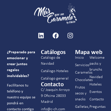
Catálogos
Mapa web
¿Preparado para
Catálogo de
Inicio
Welcome
emocionar y
Navidad
packs y
crear juntos
Servicios
brunchs
regalos
Catálogo Hoteles
Caramelos
inolvidables?
Navidad
Catálogo general
Chocolates
Contacto
Hoteles
Facilítanos tu
Frutos
C/ Joaquín Arroyo
teléfono y
Eventos
secos y
9 Oficina 28033
nuestro equipo se
snacks
Contacto
Madrid
pondrá en
Galletas,
Preguntas
contacto contigo
info@c-ch.com