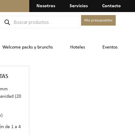
Nosotros
Servicios
Contacto
Mis presupuestos
Welcome packs y brunchs
Hoteles
Eventos
TAS
58mm
navidad (20
x)
ón de 1 a 4