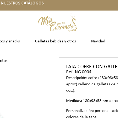
 NUESTROS
CATÁLOGOS
cos y snacks
Galletas bebidas y otros
Navidad
letas
LATA COFRE CON GALLE
Ref. NG 0004
Descripción
: cofre (180x98x
aprox) relleno de galletas de 
uds.).
Medidas
: 180x98x58mm apro
Personalización
: personalizaci
colores de la tapa.