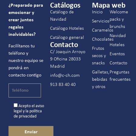
Catálogos
Mapa web
¿Preparado para
Catálogo de
Inicio
Welcome
emocionar y
Navidad
packs y
crear juntos
Servicios
brunchs
regalos
Catálogo Hoteles
Caramelos
inolvidables?
Navidad
Catálogo general
Chocolates
Contacto
Hoteles
Facilítanos tu
Frutos
C/ Joaquín Arroyo
teléfono y
Eventos
secos y
9 Oficina 28033
nuestro equipo se
snacks
Contacto
Madrid
pondrá en
Galletas,
Preguntas
contacto contigo
info@c-ch.com
bebidas
frecuentes
913 83 40 40
y otros
Acepto el
aviso
legal
y la
política
de privacidad