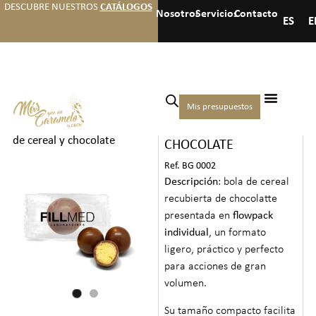
DESCUBRE NUESTROS
CATÁLOGOS
Nosotros
Servicios
Contacto
ES
E
Inicio
/
Chocolates
/
Bombones
Mis presupuestos
BOLA DE CEREAL Y
y Chocolates unitarios
/ Bola
de cereal y chocolate
CHOCOLATE
Ref. BG 0002
Descripción
: bola de cereal
recubierta de chocolatte
presentada en
flowpack
individual
, un formato
ligero, práctico y perfecto
para acciones de gran
volumen.
Su tamaño compacto facilita