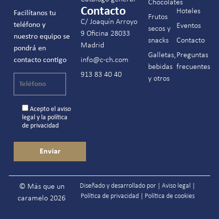
Chocolates
Contacto
Hoteles
Facilítanos tu
Frutos
C/ Joaquín Arroyo
teléfono y
Eventos
secos y
9 Oficina 28033
nuestro equipo se
snacks
Contacto
Madrid
pondrá en
Galletas,
Preguntas
contacto contigo
info@c-ch.com
bebidas
frecuentes
913 83 40 40
y otros
Acepto el
aviso
legal
y la
política
de privacidad
Diseñado y desarrollado por |
Aviso legal
|
© Más que un
Política de privacidad
|
Política de cookies
caramelo 2026