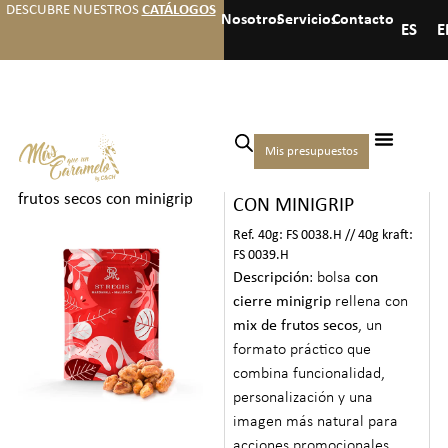
DESCUBRE NUESTROS
CATÁLOGOS
Nosotros
Servicios
Contacto
ES
E
Inicio
/
Hoteles
/
Frutos
Mis presupuestos
BOLSA FRUTOS SECOS
secos para hoteles
/ Bolsa
frutos secos con minigrip
CON MINIGRIP
Ref. 40g: FS 0038.H // 40g kraft:
FS 0039.H
Descripción
: bolsa
con
cierre minigrip
rellena con
mix de frutos secos
, un
formato práctico que
combina funcionalidad,
personalización y una
imagen más natural para
acciones promocionales,