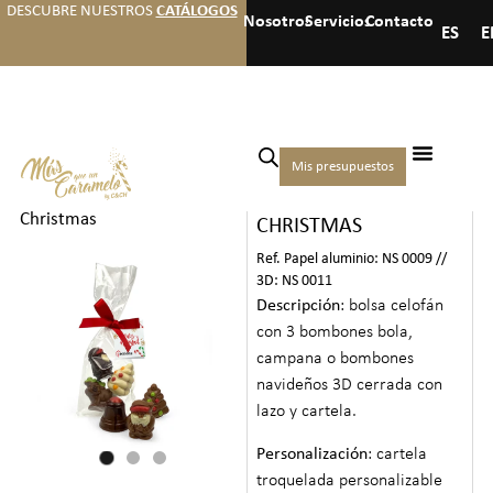
DESCUBRE NUESTROS
CATÁLOGOS
Nosotros
Servicios
Contacto
ES
E
Inicio
/
Navidad
/
Dulces
Mis presupuestos
BOLSA LAZO
navideños
/ Bolsa lazo
Christmas
CHRISTMAS
Ref. Papel aluminio: NS 0009 //
3D: NS 0011
Descripción
: bolsa celofán
con 3 bombones bola,
campana o bombones
navideños 3D cerrada con
lazo y cartela.
Personalización
: cartela
troquelada personalizable