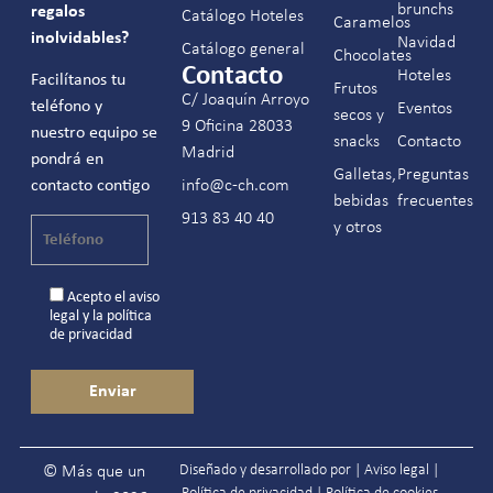
brunchs
regalos
Catálogo Hoteles
Caramelos
inolvidables?
Navidad
Catálogo general
Chocolates
Contacto
Hoteles
Facilítanos tu
Frutos
C/ Joaquín Arroyo
teléfono y
Eventos
secos y
9 Oficina 28033
nuestro equipo se
snacks
Contacto
Madrid
pondrá en
Galletas,
Preguntas
contacto contigo
info@c-ch.com
bebidas
frecuentes
913 83 40 40
y otros
Acepto el
aviso
legal
y la
política
de privacidad
Diseñado y desarrollado por |
Aviso legal
|
© Más que un