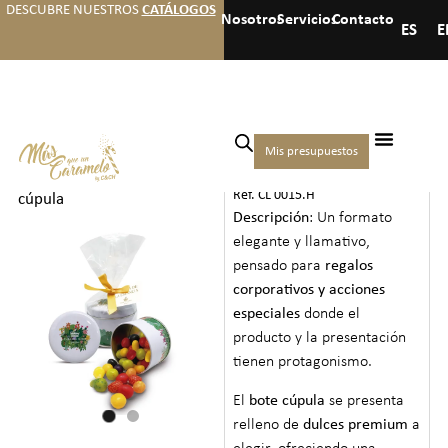
DESCUBRE NUESTROS
CATÁLOGOS
Nosotros
Servicios
Contacto
ES
E
Inicio
/
Hoteles
/
Regalos de
Mis presupuestos
BOTE CÚPULA
bienvenida premium
/ Bote
Ref. CL 0015.H
cúpula
Descripción
: Un formato
elegante y llamativo,
pensado para
regalos
corporativos y acciones
especiales
donde el
producto y la presentación
tienen protagonismo.
El
bote cúpula
se presenta
relleno de
dulces premium
a