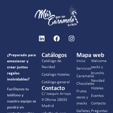
Catálogos
Mapa web
¿Preparado para
Catálogo de
Inicio
Welcome
emocionar y
Navidad
packs y
crear juntos
Servicios
brunchs
regalos
Catálogo Hoteles
Caramelos
inolvidables?
Navidad
Catálogo general
Chocolates
Contacto
Hoteles
Facilítanos tu
Frutos
C/ Joaquín Arroyo
teléfono y
Eventos
secos y
9 Oficina 28033
nuestro equipo se
snacks
Contacto
Madrid
pondrá en
Galletas,
Preguntas