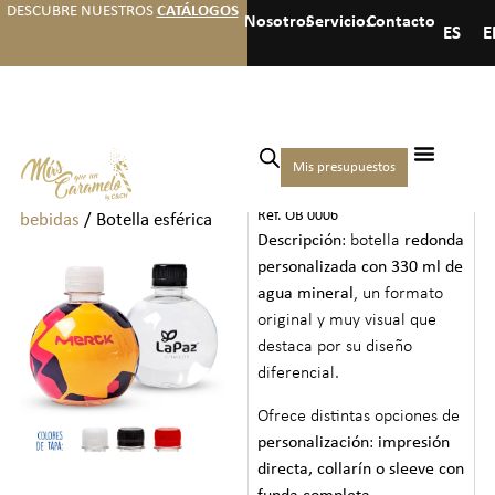
DESCUBRE NUESTROS
CATÁLOGOS
Nosotros
Servicios
Contacto
ES
E
Inicio
/
Galletas bebidas y
Mis presupuestos
BOTELLA ESFÉRICA
otros
/
Aguas y
Ref. OB 0006
bebidas
/ Botella esférica
Descripción
: botella
redonda
personalizada con 330 ml de
agua mineral
, un formato
original y muy visual que
destaca por su diseño
diferencial.
Ofrece distintas opciones de
personalización
:
impresión
directa, collarín o sleeve con