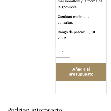
marshmallow y la forma de
la gominola.
Cantidad mínima
: a
consultar.
Rango de precio
: 1,10€ –
2,50€
Añadir al
presupuesto