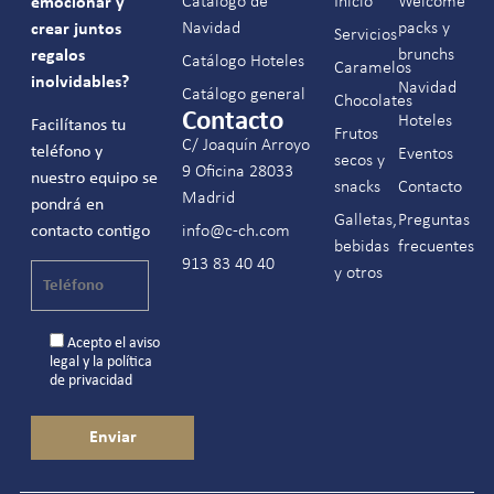
Catálogo de
Inicio
Welcome
emocionar y
Navidad
packs y
crear juntos
Servicios
brunchs
regalos
Catálogo Hoteles
Caramelos
inolvidables?
Navidad
Catálogo general
Chocolates
Contacto
Hoteles
Facilítanos tu
Frutos
C/ Joaquín Arroyo
teléfono y
Eventos
secos y
9 Oficina 28033
nuestro equipo se
snacks
Contacto
Madrid
pondrá en
Galletas,
Preguntas
contacto contigo
info@c-ch.com
bebidas
frecuentes
913 83 40 40
y otros
Acepto el
aviso
legal
y la
política
de privacidad