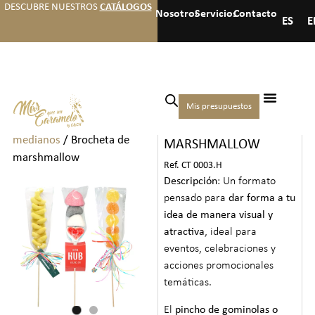
DESCUBRE NUESTROS
CATÁLOGOS
Nosotros
Servicios
Contacto
ES
E
Inicio
/
Hoteles
/
Regalos de
Mis presupuestos
BROCHETA DE
bienvenida
medianos
/ Brocheta de
MARSHMALLOW
marshmallow
Ref. CT 0003.H
Descripción
: Un formato
pensado para
dar forma a tu
idea de manera visual y
atractiva
, ideal para
eventos, celebraciones y
acciones promocionales
temáticas.
El
pincho de gominolas o