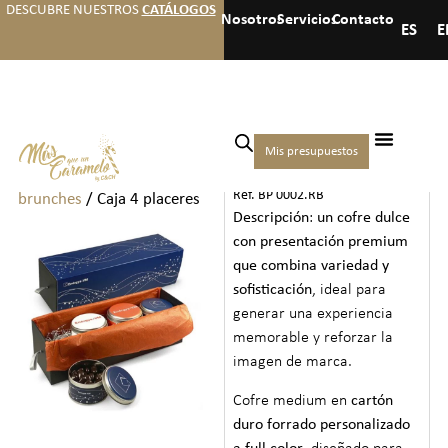
DESCUBRE NUESTROS
CATÁLOGOS
Nosotros
Servicios
Contacto
ES
E
Inicio
/
Welcome packs y
Mis presupuestos
CAJA 4 PLACERES
brunchs
/
Welcome packs y
Ref. BP 0002.RB
brunches
/ Caja 4 placeres
Descripción
:
un cofre dulce
con presentación premium
que combina variedad y
sofisticación
, ideal para
generar una experiencia
memorable y reforzar la
imagen de marca.
Cofre medium en
cartón
duro forrado personalizado