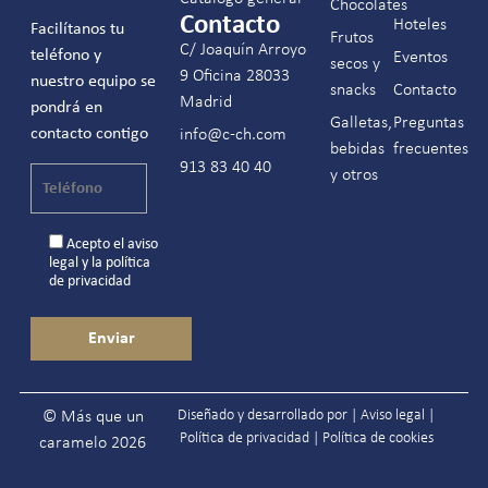
Chocolates
Contacto
Hoteles
Facilítanos tu
Frutos
C/ Joaquín Arroyo
teléfono y
Eventos
secos y
9 Oficina 28033
nuestro equipo se
snacks
Contacto
Madrid
pondrá en
Galletas,
Preguntas
contacto contigo
info@c-ch.com
bebidas
frecuentes
913 83 40 40
y otros
Acepto el
aviso
legal
y la
política
de privacidad
Diseñado y desarrollado por |
Aviso legal
|
© Más que un
Política de privacidad
|
Política de cookies
caramelo 2026