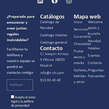
Catálogos
Mapa web
¿Preparado para
Catálogo de
Inicio
Welcome
emocionar y
Navidad
packs y
crear juntos
Servicios
brunchs
regalos
Catálogo Hoteles
Caramelos
inolvidables?
Navidad
Catálogo general
Chocolates
Contacto
Hoteles
Facilítanos tu
Frutos
C/ Joaquín Arroyo
teléfono y
Eventos
secos y
9 Oficina 28033
nuestro equipo se
snacks
Contacto
Madrid
pondrá en
Galletas,
Preguntas
contacto contigo
info@c-ch.com
bebidas
frecuentes
913 83 40 40
y otros
Acepto el
aviso
legal
y la
política
de privacidad