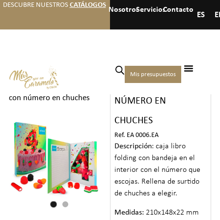
DESCUBRE NUESTROS
CATÁLOGOS
Nosotros
Servicios
Contacto
ES
E
Inicio
/
Eventos
/
Aniversarios
Mis presupuestos
CAJA LIBRO CON
y Cumpleaños
/ Caja libro
con número en chuches
NÚMERO EN
CHUCHES
Ref. EA 0006.EA
Descripción
: caja libro
folding con bandeja en el
interior con el número que
escojas. Rellena de surtido
de chuches a elegir.
Medidas:
210x148x22 mm