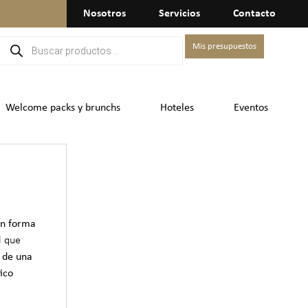
Nosotros
Servicios
Contacto
Mis presupuestos
Welcome packs y brunchs
Hoteles
Eventos
on forma
l que
a de una
ico