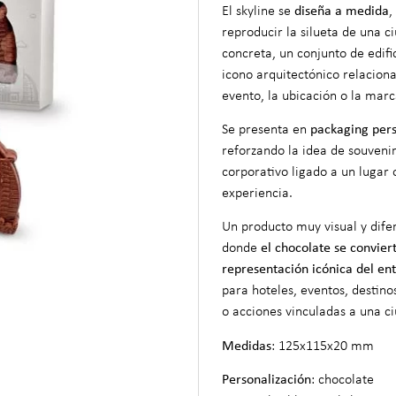
El skyline se
diseña a medida
,
reproducir la silueta de una c
concreta, un conjunto de edifi
icono arquitectónico relacion
evento, la ubicación o la marc
Se presenta en
packaging per
reforzando la idea de souvenir
corporativo ligado a un lugar 
experiencia.
Un producto muy visual y dife
donde
el chocolate se convier
representación icónica del en
para hoteles, eventos, destinos
o acciones vinculadas a una c
Medidas
: 125x115x20 mm
Personalización
: chocolate