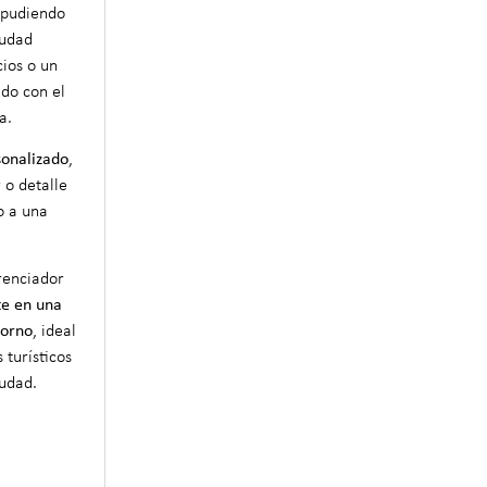
 pudiendo
iudad
cios o un
ado con el
a.
sonalizado
,
 o detalle
o a una
renciador
te en una
torno
, ideal
 turísticos
iudad.