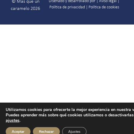
Diseñado y desarrollado por |
Aviso legal
|
© Más que un
Política de privacidad
|
Política de cookies
caramelo 2026
Utilizamos cookies para ofrecerte la mejor experiencia en nuestra 
Puedes aprender más sobre qué cookies utilizamos o desactivarlas
ajustes
.
Aceptar
Rechazar
Ajustes