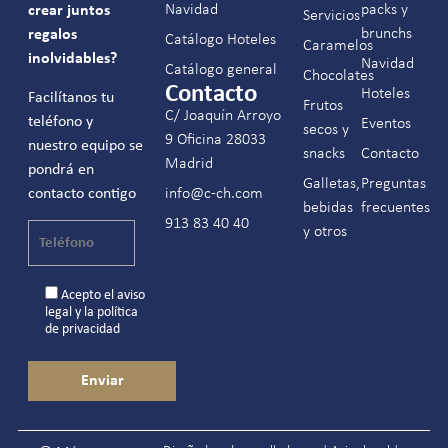
Navidad
packs y
crear juntos
Servicios
brunchs
regalos
Catálogo Hoteles
Caramelos
inolvidables?
Navidad
Catálogo general
Chocolates
Contacto
Hoteles
Facilítanos tu
Frutos
C/ Joaquín Arroyo
teléfono y
Eventos
secos y
9 Oficina 28033
nuestro equipo se
snacks
Contacto
Madrid
pondrá en
Galletas,
Preguntas
contacto contigo
info@c-ch.com
bebidas
frecuentes
913 83 40 40
y otros
Acepto el
aviso
legal
y la
política
de privacidad