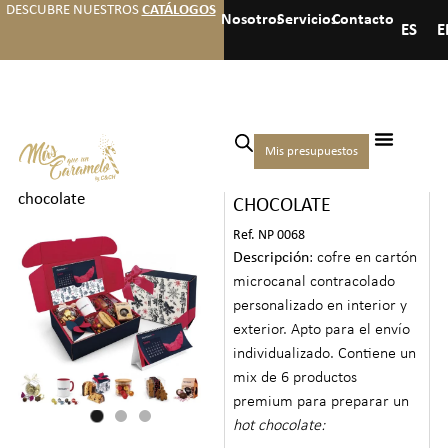
DESCUBRE NUESTROS
CATÁLOGOS
Nosotros
Servicios
Contacto
ES
E
Inicio
/
Navidad
/
Cofres
Mis presupuestos
COFRE HOT
gourmet
/ Cofre hot
chocolate
CHOCOLATE
Ref. NP 0068
Descripción
: cofre en cartón
microcanal contracolado
personalizado en interior y
exterior. Apto para el envío
individualizado. Contiene un
mix de 6 productos
premium para preparar un
hot chocolate: