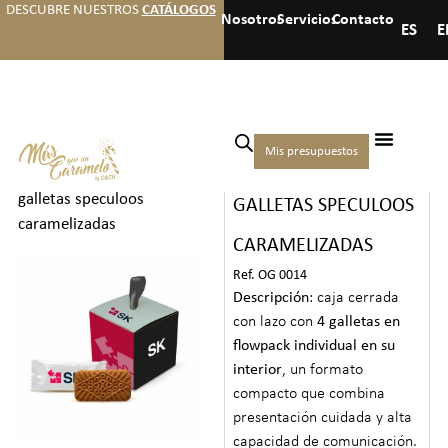
DESCUBRE NUESTROS
CATÁLOGOS
Nosotros
Servicios
Contacto
ES
E
Inicio
/
Galletas bebidas y
Mis presupuestos
CUBO CON 4
otros
/
Galletas
/ Cubo con 4
galletas speculoos
GALLETAS SPECULOOS
caramelizadas
CARAMELIZADAS
Ref. OG 0014
Descripción
: caja cerrada
con lazo con
4 galletas en
flowpack individual en su
interior
, un formato
compacto que combina
presentación cuidada y alta
capacidad de comunicación.