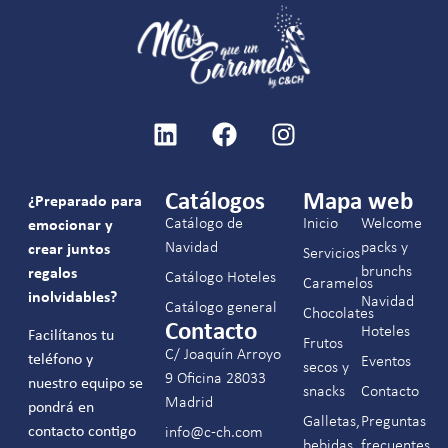
Catálogos
Mapa web
¿Preparado para
Catálogo de
Inicio
Welcome
emocionar y
Navidad
packs y
crear juntos
Servicios
brunchs
regalos
Catálogo Hoteles
Caramelos
inolvidables?
Navidad
Catálogo general
Chocolates
Contacto
Hoteles
Facilítanos tu
Frutos
C/ Joaquín Arroyo
teléfono y
Eventos
secos y
9 Oficina 28033
nuestro equipo se
snacks
Contacto
Madrid
pondrá en
Galletas,
Preguntas
contacto contigo
info@c-ch.com
bebidas
frecuentes