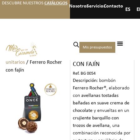
DESCUBRE NUESTROS
CATÁLOGOS
Nosotros
Servicios
Contacto
ES
E
Inicio
/
Chocolates
/
Bombones
Mis presupuestos
FERRERO ROCHER
y Chocolates
unitarios
/ Ferrero Rocher
CON FAJÍN
con fajín
Ref. BG 0054
Descripción
: bombón
Ferrero Rocher®
, elaborado
con
avellanas tostadas
bañadas en suave crema de
chocolate
y envueltas en un
crujiente barquillo con
trozos de avellana
, una
combinación reconocida por