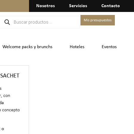
Nosotros
Servicios
Contacto
Mis presupuestos
Welcome packs y brunchs
Hoteles
Eventos
 SACHET
s
, con
da
o concepto
 o