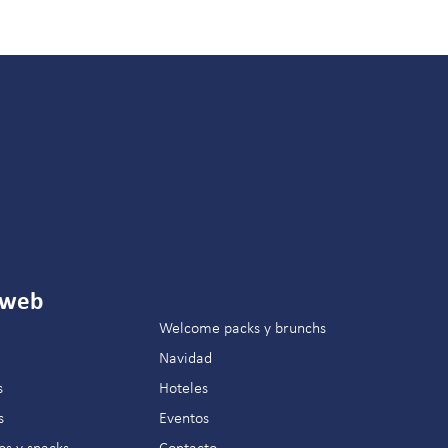
 web
Welcome packs y brunchs
Navidad
s
Hoteles
s
Eventos