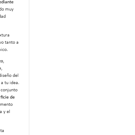
ediante
ado muy
dad
xtura
vo tanto a
ico.
zo
,
e,
diseño del
a tu idea.
 conjunto
ficie de
emento
a y el
eta