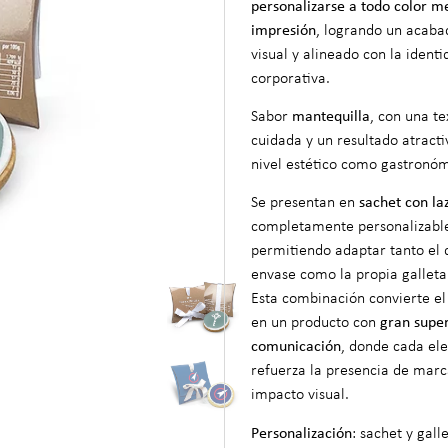
personalizarse a todo color m
impresión
, logrando un acab
visual y alineado con la identi
corporativa.
Sabor
mantequilla
, con una te
cuidada y un resultado atracti
nivel estético como gastronóm
Se presentan en
sachet con la
completamente personalizabl
permitiendo adaptar tanto el 
envase como la propia galleta 
Esta combinación convierte el
en un producto con
gran super
comunicación
, donde cada el
refuerza la presencia de marc
impacto visual.
Personalización
: sachet y gall