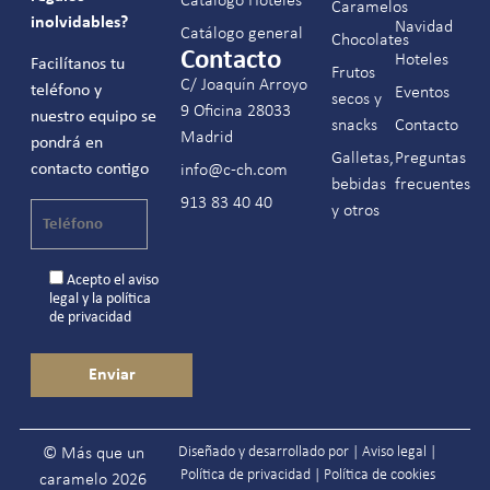
Catálogo Hoteles
Caramelos
inolvidables?
Navidad
Catálogo general
Chocolates
Contacto
Hoteles
Facilítanos tu
Frutos
C/ Joaquín Arroyo
teléfono y
Eventos
secos y
9 Oficina 28033
nuestro equipo se
snacks
Contacto
Madrid
pondrá en
Galletas,
Preguntas
contacto contigo
info@c-ch.com
bebidas
frecuentes
913 83 40 40
y otros
Acepto el
aviso
legal
y la
política
de privacidad
Diseñado y desarrollado por |
Aviso legal
|
© Más que un
Política de privacidad
|
Política de cookies
caramelo 2026