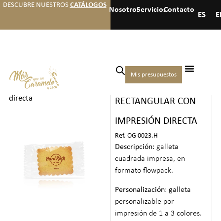
DESCUBRE NUESTROS
CATÁLOGOS
Nosotros
Servicios
Contacto
ES
E
Inicio
/
Hoteles
/
Galletas
/ Galleta
Mis presupuestos
GALLETA
rectangular con impresión
directa
RECTANGULAR CON
IMPRESIÓN DIRECTA
Ref. OG 0023.H
Descripción
: galleta
cuadrada impresa, en
formato flowpack.
Personalización
: galleta
personalizable por
impresión de 1 a 3 colores.