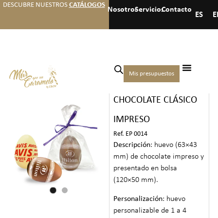
DESCUBRE NUESTROS
CATÁLOGOS
Nosotros
Servicios
Contacto
ES
E
Inicio
/
Eventos
/
Pascua
/ Huevo
Mis presupuestos
HUEVO DE
de chocolate clásico impreso
CHOCOLATE CLÁSICO
IMPRESO
Ref. EP 0014
Descripción
: huevo (63×43
mm) de chocolate impreso y
presentado en bolsa
(120×50 mm).
Personalización
: huevo
personalizable de 1 a 4