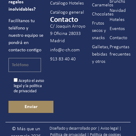
brunchs
regalos
Catálogo Hoteles
Caramelos
inolvidables?
Navidad
Catálogo general
Chocolates
Contacto
Hoteles
Facilítanos tu
Frutos
C/ Joaquín Arroyo
teléfono y
Eventos
secos y
9 Oficina 28033
nuestro equipo se
snacks
Contacto
Madrid
pondrá en
Galletas,
Preguntas
contacto contigo
info@c-ch.com
bebidas
frecuentes
913 83 40 40
y otros
Acepto el
aviso
legal
y la
política
de privacidad
Diseñado y desarrollado por |
Aviso legal
|
© Más que un
Política de privacidad
|
Política de cookies