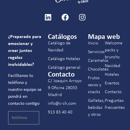
Catálogos
Mapa web
¿Preparado para
Catálogo de
Inicio
Welcome
emocionar y
Navidad
packs y
crear juntos
Servicios
brunchs
regalos
Catálogo Hoteles
Caramelos
inolvidables?
Navidad
Catálogo general
Chocolates
Contacto
Hoteles
Facilítanos tu
Frutos
C/ Joaquín Arroyo
teléfono y
Eventos
secos y
9 Oficina 28033
nuestro equipo se
snacks
Contacto
Madrid
pondrá en
Galletas,
Preguntas
contacto contigo
info@c-ch.com
bebidas
frecuentes
913 83 40 40
y otros