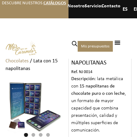
DESCUBRE NUESTROS
CATÁLOGOS
Nosotros
Servicios
Contacto
ES
E
Inicio
/
Chocolates
/
Cajas
Mis presupuestos
LATA CON 15
Medianas de Bombones y
Chocolates
/ Lata con 15
NAPOLITANAS
napolitanas
Ref. NJ 0014
Descripción
: lata metálica
con
15 napolitanas de
chocolate puro o con leche
,
un formato de mayor
capacidad que combina
presentación, calidad y
múltiples superficies de
comunicación.