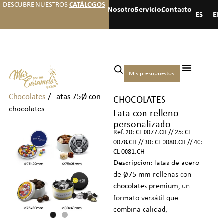
DESCUBRE NUESTROS
CATÁLOGOS
Nosotros
Servicios
Contacto
ES
E
Inicio
/
Chocolates
/
Cajas
Mis presupuestos
LATAS 75Ø CON
Medianas de Bombones y
Chocolates
/ Latas 75Ø con
CHOCOLATES
chocolates
Lata con relleno
personalizado
Ref. 20: CL 0077.CH // 25: CL
0078.CH // 30: CL 0080.CH // 40:
CL 0081.CH
Descripción
: latas de acero
de
Ø75 mm
rellenas con
chocolates premium
, un
formato versátil que
combina calidad,