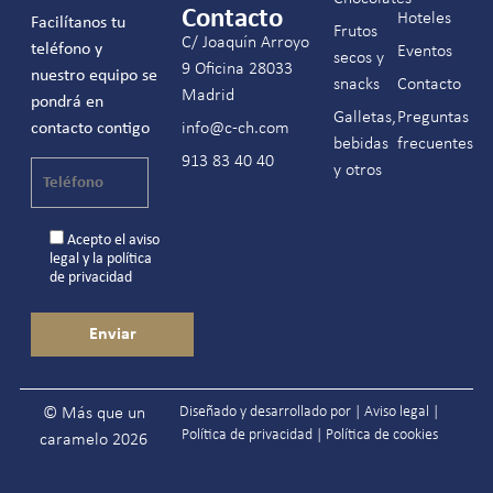
Contacto
Hoteles
Facilítanos tu
Frutos
C/ Joaquín Arroyo
teléfono y
Eventos
secos y
9 Oficina 28033
nuestro equipo se
snacks
Contacto
Madrid
pondrá en
Galletas,
Preguntas
contacto contigo
info@c-ch.com
bebidas
frecuentes
913 83 40 40
y otros
Acepto el
aviso
legal
y la
política
de privacidad
Diseñado y desarrollado por |
Aviso legal
|
© Más que un
Política de privacidad
|
Política de cookies
caramelo 2026