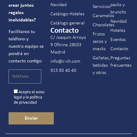
Navidad
packs y
crear juntos
Servicios
brunchs
regalos
Catálogo Hoteles
Caramelos
inolvidables?
Navidad
Catálogo general
Chocolates
Contacto
Hoteles
Facilítanos tu
Frutos
C/ Joaquín Arroyo
teléfono y
Eventos
secos y
9 Oficina 28033
nuestro equipo se
snacks
Contacto
Madrid
pondrá en
Galletas,
Preguntas
contacto contigo
info@c-ch.com
bebidas
frecuentes
913 83 40 40
y otros
Acepto el
aviso
legal
y la
política
de privacidad