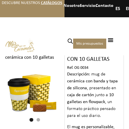
DESCUBRE NUESTROS
CATÁLOGOS
Nosotros
Servicios
Contacto
ES
E
Inicio
/
Galletas bebidas y
Mis presupuestos
MUG DE CERÁMICA
otros
/
Galletas
/ Mug de
cerámica con 10 galletas
CON 10 GALLETAS
Ref. OG 0034
Descripción
: mug de
cerámica con banda y tapa
de silicona
, presentado en
caja de cartón
junto a
10
galletas en flowpack
, un
formato práctico pensado
para el uso diario.
El
mug es personalizable
,