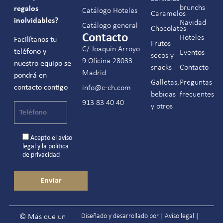
brunchs
regalos
Catálogo Hoteles
Caramelos
inolvidables?
Navidad
Catálogo general
Chocolates
Contacto
Hoteles
Facilítanos tu
Frutos
C/ Joaquín Arroyo
teléfono y
Eventos
secos y
9 Oficina 28033
nuestro equipo se
snacks
Contacto
Madrid
pondrá en
Galletas,
Preguntas
contacto contigo
info@c-ch.com
bebidas
frecuentes
913 83 40 40
y otros
Acepto el
aviso
legal
y la
política
de privacidad
Diseñado y desarrollado por |
Aviso legal
|
© Más que un