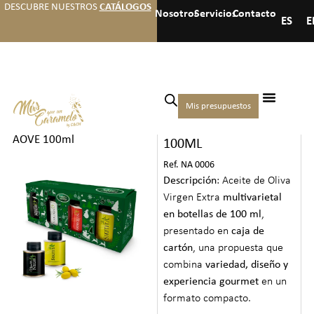
DESCUBRE NUESTROS
CATÁLOGOS
Nosotros
Servicios
Contacto
ES
E
Inicio
/
Galletas bebidas y
Mis presupuestos
PACK 4 LATAS AOVE
otros
/
Aceites
/ Pack 4 latas
AOVE 100ml
100ML
Ref. NA 0006
Descripción
: Aceite de Oliva
Virgen Extra
multivarietal
en botellas de 100 ml
,
presentado en
caja de
cartón
, una propuesta que
combina
variedad, diseño y
experiencia gourmet
en un
formato compacto.