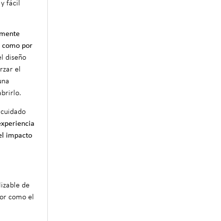
y fácil
amente
a como por
el diseño
rzar el
una
brirlo.
 cuidado
experiencia
el impacto
lizable de
ior como el