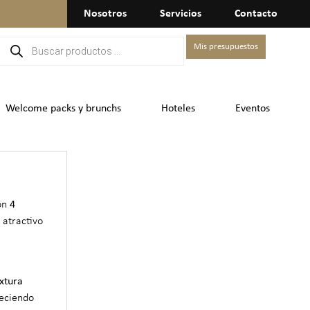
Nosotros
Servicios
Contacto
Mis presupuestos
Welcome packs y brunchs
Hoteles
Eventos
con
4
 atractivo
xtura
reciendo