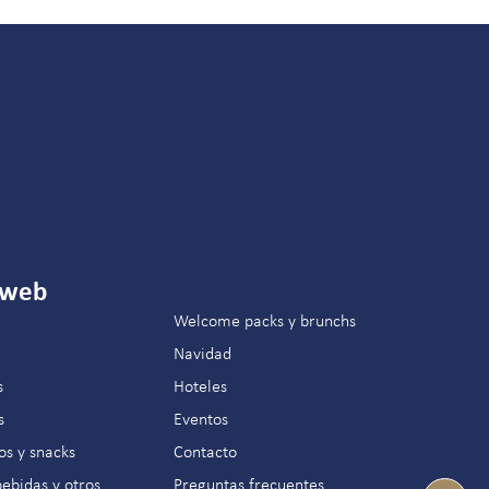
 web
Welcome packs y brunchs
Navidad
s
Hoteles
s
Eventos
os y snacks
Contacto
bebidas y otros
Preguntas frecuentes