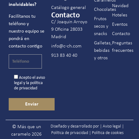
Caramelos
inolvidables?
Navidad
Catálogo general
Chocolates
Contacto
Hoteles
Facilítanos tu
Frutos
C/ Joaquín Arroyo
teléfono y
Eventos
secos y
9 Oficina 28033
nuestro equipo se
snacks
Contacto
Madrid
pondrá en
Galletas,
Preguntas
contacto contigo
info@c-ch.com
bebidas
frecuentes
913 83 40 40
y otros
Acepto el
aviso
legal
y la
política
de privacidad
Diseñado y desarrollado por |
Aviso legal
|
© Más que un
Política de privacidad
|
Política de cookies
caramelo 2026