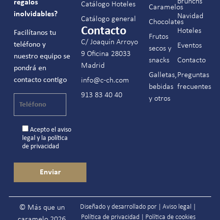
brunchs
regalos
Catálogo Hoteles
Caramelos
inolvidables?
Navidad
Catálogo general
Chocolates
Contacto
Hoteles
Facilítanos tu
Frutos
C/ Joaquín Arroyo
teléfono y
Eventos
secos y
9 Oficina 28033
nuestro equipo se
snacks
Contacto
Madrid
pondrá en
Galletas,
Preguntas
contacto contigo
info@c-ch.com
bebidas
frecuentes
913 83 40 40
y otros
Acepto el
aviso
legal
y la
política
de privacidad
Diseñado y desarrollado por |
Aviso legal
|
© Más que un
Política de privacidad
|
Política de cookies
caramelo 2026