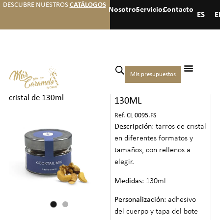
DESCUBRE NUESTROS
CATÁLOGOS
Nosotros
Servicios
Contacto
ES
E
Inicio
/
Hoteles
/
Frutos
Mis presupuestos
TARRO DE CRISTAL DE
secos para hoteles
/ Tarro de
cristal de 130ml
130ML
Ref. CL 0095.FS
Descripción
: tarros de cristal
en diferentes formatos y
tamaños, con rellenos a
elegir.
Medidas
: 130ml
Personalización
: adhesivo
del cuerpo y tapa del bote