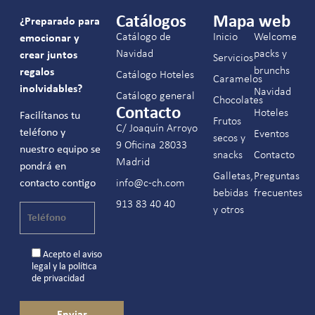
Catálogos
Mapa web
¿Preparado para
Catálogo de
Inicio
Welcome
emocionar y
Navidad
packs y
crear juntos
Servicios
brunchs
regalos
Catálogo Hoteles
Caramelos
inolvidables?
Navidad
Catálogo general
Chocolates
Contacto
Hoteles
Facilítanos tu
Frutos
C/ Joaquín Arroyo
teléfono y
Eventos
secos y
9 Oficina 28033
nuestro equipo se
snacks
Contacto
Madrid
pondrá en
Galletas,
Preguntas
contacto contigo
info@c-ch.com
bebidas
frecuentes
913 83 40 40
y otros
Acepto el
aviso
legal
y la
política
de privacidad