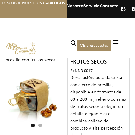
DESCUBRE NUESTROS
CATÁLOGOS
Nosotros
Servicios
Contacto
ES
E
Inicio
/
Frutos secos y
Mis presupuestos
TARRO PRESILLA CON
snacks
/
Frutos secos
/ Tarro
presilla con frutos secos
FRUTOS SECOS
Ref. ND 0017
Descripción
: bote de
cristal
con cierre de presilla
,
disponible en formatos
de
80 a 200 ml
, relleno con
mix
de frutos secos a elegir
, un
detalle elegante que
combina calidad de
producto y alta percepción