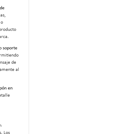
 de
as,
 o
producto
arca.
o soporte
ermitiendo
ensaje de
amente al
apón en
talle
n
s. Los