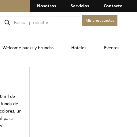
Nosotros
Servicios
Contacto
Mis presupuestos
Welcome packs y brunchs
Hoteles
Eventos
0 ml de
n
funda de
colores
, un
il para
s