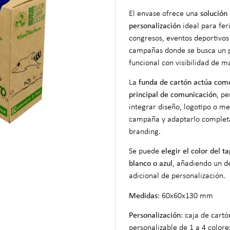
El envase ofrece una
solución
personalización
ideal para feri
congresos, eventos deportivos
campañas donde se busca un 
funcional con visibilidad de m
La
funda de cartón actúa com
principal de comunicación
, p
integrar diseño, logotipo o m
campaña y adaptarlo complet
branding.
Se puede
elegir el color del t
blanco o azul
, añadiendo un de
adicional de personalización.
Medidas
: 60x60x130 mm
Personalización
: caja de cartó
personalizable de 1 a 4 colore