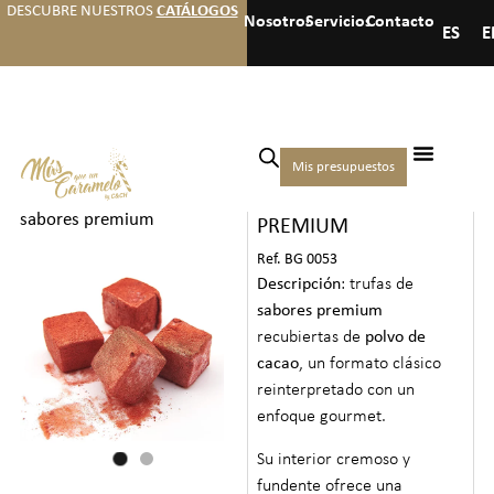
DESCUBRE NUESTROS
CATÁLOGOS
Nosotros
Servicios
Contacto
ES
E
Inicio
/
Hoteles
/
Otros
Mis presupuestos
TRUFAS DE SABORES
productos
/ Trufas de
sabores premium
PREMIUM
Ref. BG 0053
Descripción
: trufas de
sabores premium
recubiertas de
polvo de
cacao
, un formato clásico
reinterpretado con un
enfoque gourmet.
Su interior cremoso y
fundente ofrece una