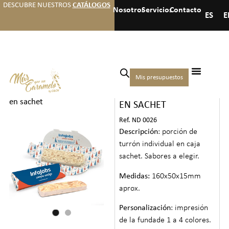
DESCUBRE NUESTROS
CATÁLOGOS
Nosotros
Servicios
Contacto
ES
E
Inicio
/
Navidad
/
Dulces
Mis presupuestos
TURRÓN INDIVIDUAL
navideños
/ Turrón individual
en sachet
EN SACHET
Ref. ND 0026
Descripción
: porción de
turrón individual en caja
sachet. Sabores a elegir.
Medidas:
160x50x15mm
aprox.
Personalización
: impresión
de la fundade 1 a 4 colores.