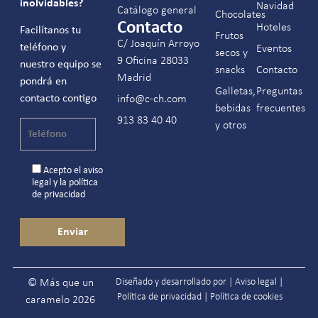
inolvidables?
Navidad
Catálogo general
Chocolates
Contacto
Hoteles
Facilítanos tu
Frutos
C/ Joaquín Arroyo
teléfono y
Eventos
secos y
9 Oficina 28033
nuestro equipo se
snacks
Contacto
Madrid
pondrá en
Galletas,
Preguntas
contacto contigo
info@c-ch.com
bebidas
frecuentes
913 83 40 40
y otros
Acepto el
aviso
legal
y la
política
de privacidad
Diseñado y desarrollado por |
Aviso legal
|
© Más que un
Política de privacidad
|
Política de cookies
caramelo 2026