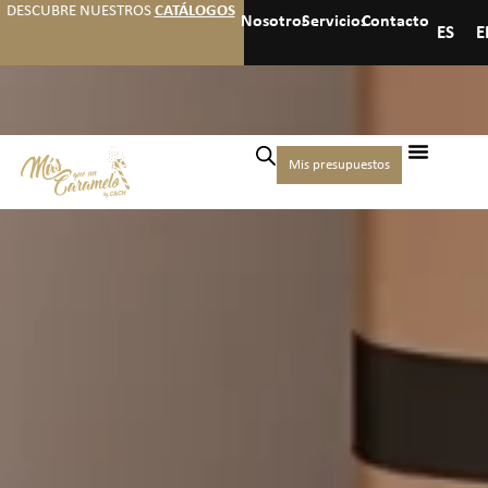
DESCUBRE NUESTROS
CATÁLOGOS
Nosotros
Servicios
Contacto
ES
E
Mis presupuestos