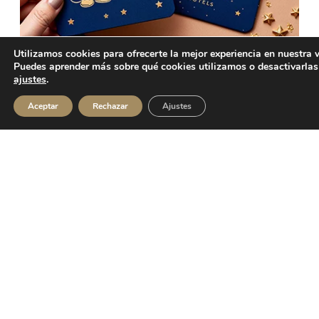
Creatividad y Diseño gráfico a tu
Utilizamos cookies para ofrecerte la mejor experiencia en nuestra 
Puedes aprender más sobre qué cookies utilizamos o desactivarlas
servicio
ajustes
.
TENDENCIAS
Aceptar
Rechazar
Ajustes
Más que un Caramelo lleva tus ideas al siguiente nivel.Si
puedes imaginarlo, nosotros podemos crearlo.
Leer