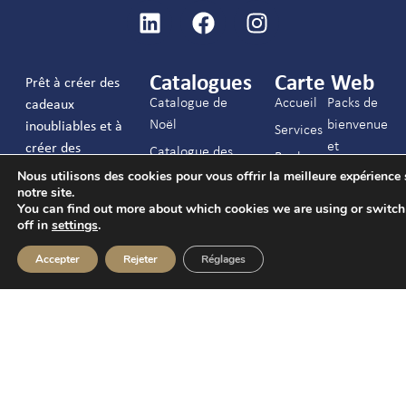
Catalogues
Carte Web
Prêt à créer des
Catalogue de
Accueil
Packs de
cadeaux
Noël
bienvenue
inoubliables et à
Services
et
créer des
Catalogue des
Bonbons
brunchs
surprises
hôtels
Nous utilisons des cookies pour vous offrir la meilleure expérience 
Chocolats
notre site.
ensemble ?
Noël
Catalogue
You can find out more about which cookies we are using or switc
Noix et
Donnez-nous
général
Hôtels
off in
settings
.
collations
votre numéro de
Contact
Événements
téléphone et
Accepter
Rejeter
Réglages
Biscuits,
C/ Joaquín Arroyo
Contact
notre équipe vous
boissons
9 Oficina 28033
contactera.
et autres
FAQs
Madrid
info@c-ch.com
913 83 40 40
J’accepte les
mentions légales