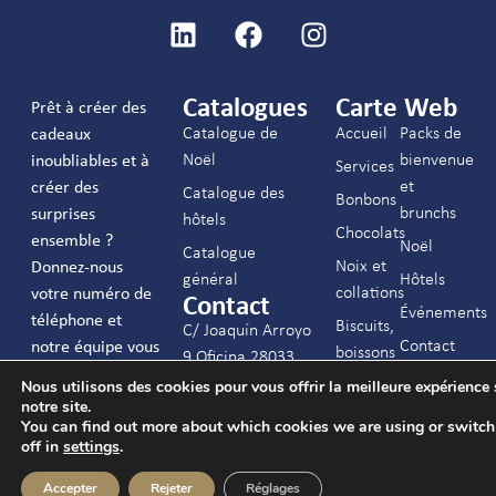
Catalogues
Carte Web
Prêt à créer des
Catalogue de
Accueil
Packs de
cadeaux
Noël
bienvenue
inoubliables et à
Services
et
créer des
Catalogue des
Bonbons
brunchs
surprises
hôtels
Chocolats
ensemble ?
Noël
Catalogue
Noix et
Donnez-nous
général
Hôtels
collations
votre numéro de
Contact
Événements
téléphone et
Biscuits,
C/ Joaquín Arroyo
Contact
notre équipe vous
boissons
9 Oficina 28033
contactera.
et autres
FAQs
Madrid
Nous utilisons des cookies pour vous offrir la meilleure expérience 
notre site.
info@c-ch.com
You can find out more about which cookies we are using or switc
off in
settings
.
913 83 40 40
J’accepte les
Accepter
Rejeter
Réglages
mentions légales