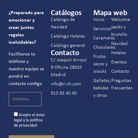
Catálogos
Mapa web
¿Preparado para
Catálogo de
Inicio
Welcome
emocionar y
Navidad
packs y
crear juntos
Servicios
brunchs
regalos
Catálogo Hoteles
Caramelos
inolvidables?
Navidad
Catálogo general
Chocolates
Contacto
Hoteles
Facilítanos tu
Frutos
C/ Joaquín Arroyo
teléfono y
Eventos
secos y
9 Oficina 28033
nuestro equipo se
snacks
Contacto
Madrid
pondrá en
Galletas,
Preguntas
contacto contigo
info@c-ch.com
bebidas
frecuentes
913 83 40 40
y otros
Acepto el
aviso
legal
y la
política
de privacidad