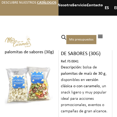
DESCUBRE NUESTROS
CATÁLOGOS
Nosotros
Servicios
Contacto
ES
E
Inicio
/
Frutos secos y
Mis presupuestos
BOLSA DE PALOMITAS
snacks
/
Snacks
/ Bolsa de
palomitas de sabores (30g)
DE SABORES (30G)
Ref. FS 0041
Descripción
: bolsa de
palomitas de maíz de 30 g
,
disponibles en
versión
clásica o con caramelo
, un
snack ligero y muy popular
ideal para acciones
promocionales, eventos o
campañas de gran alcance.