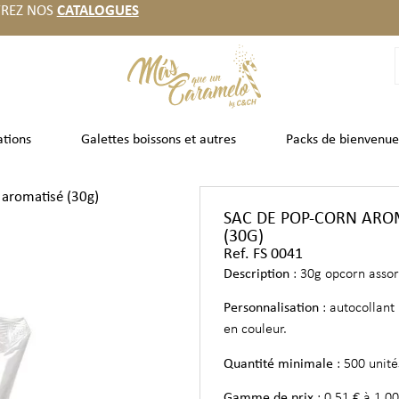
REZ NOS
CATALOGUES
ations
Galettes boissons et autres
Packs de bienvenue
 aromatisé (30g)
SAC DE POP-CORN ARO
(30G)
Ref. FS 0041
Description
: 30g opcorn assort
Personnalisation
: autocollan
en couleur.
Quantité minimale
: 500 unité
Gamme de prix
: 0,51 € à 1,00