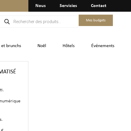
Nous
Servicies
Contact
Mes budgets
 et brunchs
Noël
Hôtels
Événements
MATISÉ
i.
t numérique
s.
 €