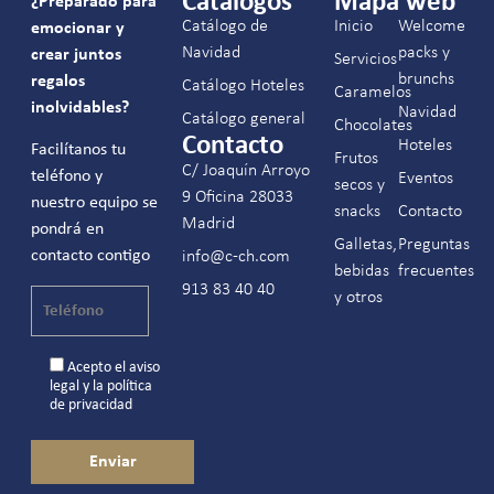
Catálogos
Mapa web
¿Preparado para
Catálogo de
Inicio
Welcome
emocionar y
Navidad
packs y
crear juntos
Servicios
brunchs
regalos
Catálogo Hoteles
Caramelos
inolvidables?
Navidad
Catálogo general
Chocolates
Contacto
Hoteles
Facilítanos tu
Frutos
C/ Joaquín Arroyo
teléfono y
Eventos
secos y
9 Oficina 28033
nuestro equipo se
snacks
Contacto
Madrid
pondrá en
Galletas,
Preguntas
contacto contigo
info@c-ch.com
bebidas
frecuentes
913 83 40 40
y otros
Acepto el
aviso
legal
y la
política
de privacidad