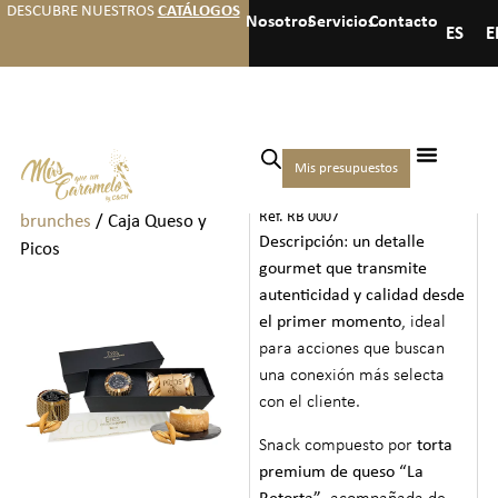
DESCUBRE NUESTROS
CATÁLOGOS
Nosotros
Servicios
Contacto
ES
E
Inicio
/
Welcome packs y
Mis presupuestos
CAJA QUESO Y PICOS
brunchs
/
Welcome packs y
Ref. RB 0007
brunches
/ Caja Queso y
Descripción
:
un detalle
Picos
gourmet que transmite
autenticidad y calidad desde
el primer momento
, ideal
para acciones que buscan
una conexión más selecta
con el cliente.
Snack compuesto por
torta
premium de queso “La