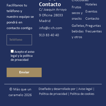
Chocolates
Contacto
Hoteles
Facilítanos tu
Frutos
C/ Joaquín Arroyo
teléfono y
Eventos
secos y
9 Oficina 28033
nuestro equipo se
snacks
Contacto
Madrid
pondrá en
Galletas,
Preguntas
contacto contigo
info@c-ch.com
bebidas
frecuentes
913 83 40 40
y otros
Acepto el
aviso
legal
y la
política
de privacidad
Diseñado y desarrollado por |
Aviso legal
|
© Más que un
Política de privacidad
|
Política de cookies
caramelo 2026