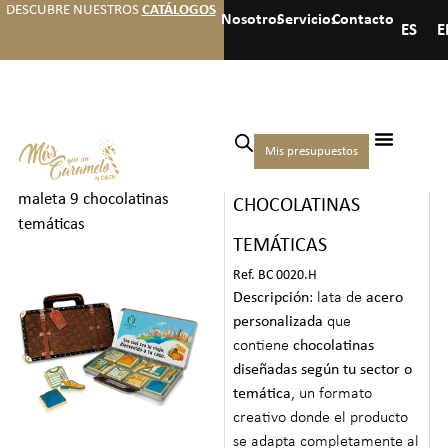
DESCUBRE NUESTROS
CATÁLOGOS
Nosotros
Servicios
Contacto
ES
E
Inicio
/
Hoteles
/
Regalos de
Mis presupuestos
LATA MALETA 9
bienvenida premium
/ Lata
maleta 9 chocolatinas
CHOCOLATINAS
temáticas
TEMÁTICAS
Ref. BC 0020.H
Descripción
: lata de
acero
personalizada
que
contiene
chocolatinas
diseñadas según tu sector o
temática
, un formato
creativo donde el producto
se adapta completamente al