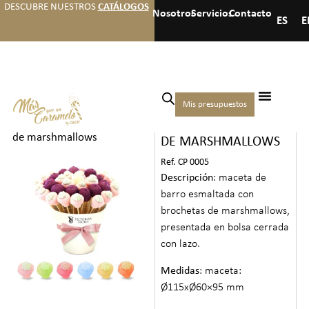
DESCUBRE NUESTROS
CATÁLOGOS
Nosotros
Servicios
Contacto
ES
E
Inicio
/
Caramelos
/
Caramelos
Mis presupuestos
MACETA CON FLORES
Creativos
/ Maceta con flores
de marshmallows
DE MARSHMALLOWS
Ref. CP 0005
Descripción
: maceta de
barro esmaltada con
brochetas de marshmallows,
presentada en bolsa cerrada
con lazo.
Medidas
: maceta:
Ø115xØ60×95 mm