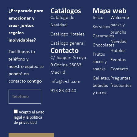
Catálogos
Mapa web
¿Preparado para
Catálogo de
Inicio
Welcome
emocionar y
Navidad
packs y
crear juntos
Servicios
brunchs
regalos
Catálogo Hoteles
Caramelos
inolvidables?
Navidad
Catálogo general
Chocolates
Contacto
Hoteles
Facilítanos tu
Frutos
C/ Joaquín Arroyo
teléfono y
Eventos
secos y
9 Oficina 28033
nuestro equipo se
snacks
Contacto
Madrid
pondrá en
Galletas,
Preguntas
contacto contigo
info@c-ch.com
bebidas
frecuentes
913 83 40 40
y otros
Acepto el
aviso
legal
y la
política
de privacidad