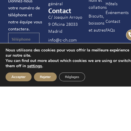
Noix et
Donnez-nous
général
Hôtels
collations
votre numéro de
Contact
Événements
téléphone et
Biscuits,
C/ Joaquín Arroyo
Contact
notre équipe vous
boissons
9 Oficina 28033
contactera.
et autres
FAQs
Madrid
info@c-ch.com
913 83 40 40
Nous utilisons des cookies pour vous offrir la meilleure expérience
J’accepte les
sur notre site.
mentions légales
You can find out more about which cookies we are using or switch
et la
politique de
them off in
settings
.
confidentialité
Accepter
Rejeter
Réglages
Conçu et développé par |
Mentions légales
|
© Más que un
Politique de confidentialité
|
Politique relative aux
caramelo 2026
cookies