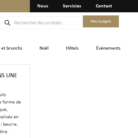
Nous
Servicies
Contact
Mes budgets
 et brunchs
Noël
Hôtels
Événements
NS UNE
uits
la forme de
que,
alisés en
: beurre.
être.