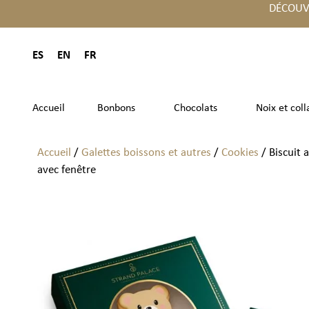
DÉCOUV
ES
EN
FR
Accueil
Bonbons
Chocolats
Noix et coll
Accueil
/
Galettes boissons et autres
/
Cookies
/ Biscuit 
avec fenêtre