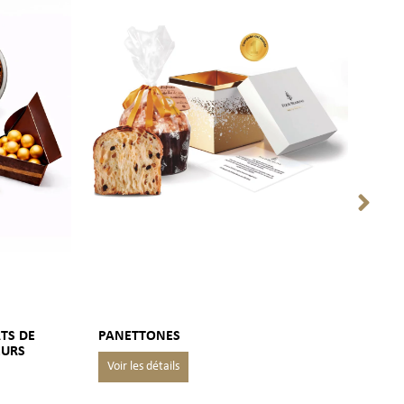
TS DE
PANETTONES
PET
EURS