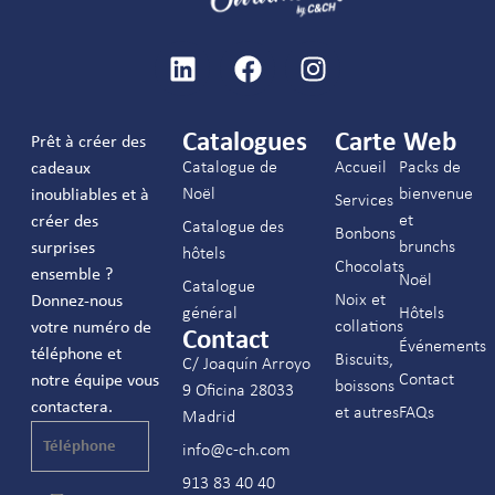
Catalogues
Carte Web
Prêt à créer des
Catalogue de
Accueil
Packs de
cadeaux
Noël
bienvenue
inoubliables et à
Services
et
créer des
Catalogue des
Bonbons
brunchs
surprises
hôtels
Chocolats
ensemble ?
Noël
Catalogue
Noix et
Donnez-nous
général
Hôtels
collations
votre numéro de
Contact
Événements
téléphone et
Biscuits,
C/ Joaquín Arroyo
Contact
notre équipe vous
boissons
9 Oficina 28033
contactera.
et autres
FAQs
Madrid
info@c-ch.com
913 83 40 40