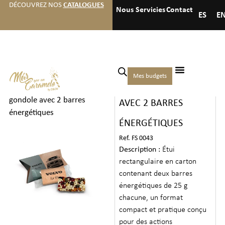
DÉCOUVREZ NOS
CATALOGUES
Nous
Servicies
Contact
ES
E
Accueil
/
Noix et
Mes budgets
BOÎTE GONDOLE
collations
/
Collations
/ Boîte
gondole avec 2 barres
AVEC 2 BARRES
énergétiques
ÉNERGÉTIQUES
Ref. FS 0043
Description :
Étui
rectangulaire en carton
contenant deux barres
énergétiques de 25 g
chacune, un format
compact et pratique conçu
pour des actions