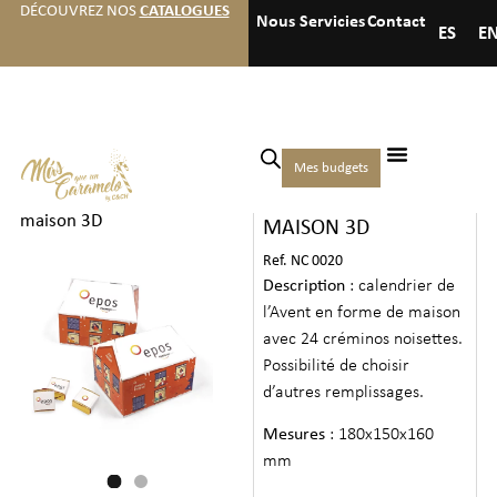
DÉCOUVREZ NOS
CATALOGUES
Nous
Servicies
Contact
ES
E
Accueil
/
Noël
/
Calendriers
Mes budgets
CALENDRIER DE
de l'Avent
/ Calendrier de
maison 3D
MAISON 3D
Ref. NC 0020
Description
: calendrier de
l’Avent en forme de maison
avec 24 créminos noisettes.
Possibilité de choisir
d’autres remplissages.
Mesures
: 180x150x160
mm