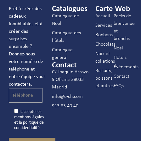
Catalogues
Carte Web
Prêt à créer des
Catalogue de
Accueil
Packs de
cadeaux
Noël
bienvenue
inoubliables et à
Services
et
créer des
Catalogue des
Bonbons
brunchs
surprises
hôtels
Chocolats
ensemble ?
Noël
Catalogue
Noix et
Donnez-nous
général
Hôtels
collations
votre numéro de
Contact
Événements
téléphone et
Biscuits,
C/ Joaquín Arroyo
Contact
notre équipe vous
boissons
9 Oficina 28033
contactera.
et autres
FAQs
Madrid
info@c-ch.com
913 83 40 40
J’accepte les
mentions légales
et la
politique de
confidentialité