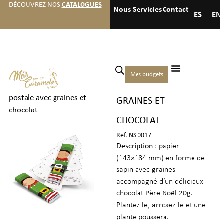
DÉCOUVREZ NOS
CATALOGUES
Nous
Servicies
Contact
ES
E
Accueil
/
Noël
/
Chocolats
Mes budgets
CARTE POSTALE AVEC
et cadeaux de Noël
/ Carte
postale avec graines et
GRAINES ET
chocolat
CHOCOLAT
Ref. NS 0017
Description
: papier
(143×184 mm) en forme de
sapin avec graines
accompagné d’un délicieux
chocolat Père Noël 20g.
Plantez-le, arrosez-le et une
plante poussera.