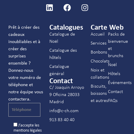
Catalogues
Carte Web
Prêt à créer des
Catalogue de
Accueil
Packs de
cadeaux
Noël
bienvenue
inoubliables et à
Services
et
créer des
Catalogue des
Bonbons
brunchs
surprises
hôtels
Chocolats
ensemble ?
Noël
Catalogue
Noix et
Donnez-nous
général
Hôtels
collations
votre numéro de
Contact
Événements
téléphone et
Biscuits,
C/ Joaquín Arroyo
Contact
notre équipe vous
boissons
9 Oficina 28033
contactera.
et autres
FAQs
Madrid
info@c-ch.com
913 83 40 40
J’accepte les
mentions légales