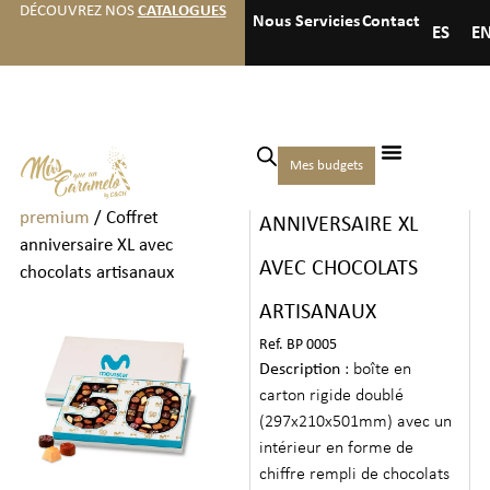
DÉCOUVREZ NOS
CATALOGUES
Nous
Servicies
Contact
ES
E
Accueil
/
Chocolats
/
Coffrets
Mes budgets
COFFRET
de chocolats et pralines
premium
/ Coffret
ANNIVERSAIRE XL
anniversaire XL avec
AVEC CHOCOLATS
chocolats artisanaux
ARTISANAUX
Ref. BP 0005
Description
: boîte en
carton rigide doublé
(297x210x501mm) avec un
intérieur en forme de
chiffre rempli de chocolats