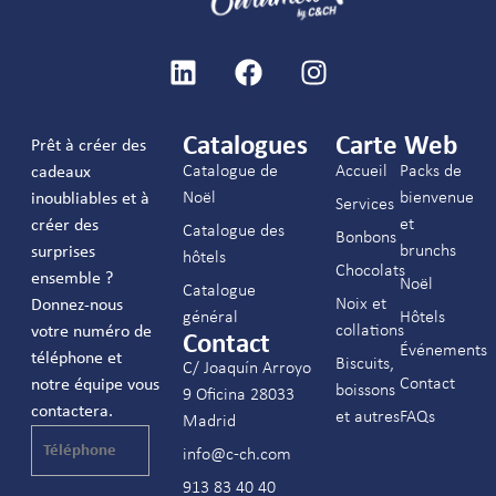
Catalogues
Carte Web
Prêt à créer des
Catalogue de
Accueil
Packs de
cadeaux
Noël
bienvenue
inoubliables et à
Services
et
créer des
Catalogue des
Bonbons
brunchs
surprises
hôtels
Chocolats
ensemble ?
Noël
Catalogue
Noix et
Donnez-nous
général
Hôtels
collations
votre numéro de
Contact
Événements
téléphone et
Biscuits,
C/ Joaquín Arroyo
Contact
notre équipe vous
boissons
9 Oficina 28033
contactera.
et autres
FAQs
Madrid
info@c-ch.com
913 83 40 40