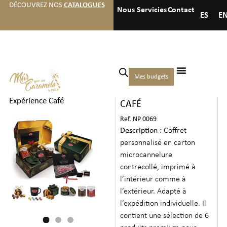
DÉCOUVREZ NOS
CATALOGUES
Nous
Servicies
Contact
ES
E
Accueil
/
Noël
/
Coffrets
Mes budgets
COFFRET EXPÉRIENCE
Gourmets
/ Coffret
Expérience Café
CAFÉ
Ref. NP 0069
Description :
Coffret
personnalisé en carton
microcannelure
contrecollé, imprimé à
l’intérieur comme à
l’extérieur. Adapté à
l’expédition individuelle. Il
contient une sélection de 6