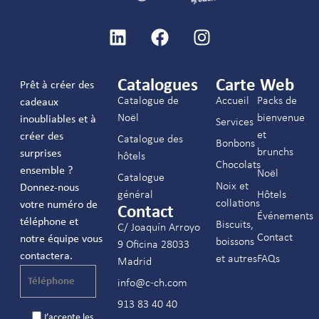
Catalogues
Carte Web
Prêt à créer des
Catalogue de
Accueil
Packs de
cadeaux
Noël
bienvenue
inoubliables et à
Services
et
créer des
Catalogue des
Bonbons
brunchs
surprises
hôtels
Chocolats
ensemble ?
Noël
Catalogue
Noix et
Donnez-nous
général
Hôtels
collations
votre numéro de
Contact
Événements
téléphone et
Biscuits,
C/ Joaquín Arroyo
Contact
notre équipe vous
boissons
9 Oficina 28033
contactera.
et autres
FAQs
Madrid
info@c-ch.com
913 83 40 40
J’accepte les