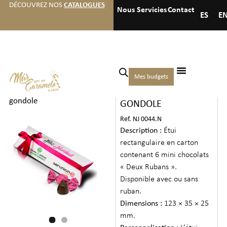
DÉCOUVREZ NOS
CATALOGUES
Nous
Servicies
Contact
ES
E
Accueil
/
Noël
/
Boîtes de
Mes budgets
PETITE BOÎTE DE
chocolats
/ petite boîte de
gondole
GONDOLE
Ref. NJ 0044.N
Description :
Étui
rectangulaire en carton
contenant 6 mini chocolats
« Deux Rubans ».
Disponible avec ou sans
ruban.
Dimensions :
123 × 35 × 25
mm.