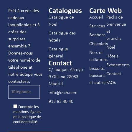
Catalogues
Carte Web
Prêt à créer des
Catalogue de
Accueil
Packs de
cadeaux
Noël
bienvenue
inoubliables et à
Services
et
créer des
Catalogue des
Bonbons
brunchs
surprises
hôtels
Chocolats
ensemble ?
Noël
Catalogue
Noix et
Donnez-nous
général
Hôtels
collations
votre numéro de
Contact
Événements
téléphone et
Biscuits,
C/ Joaquín Arroyo
Contact
notre équipe vous
boissons
9 Oficina 28033
contactera.
et autres
FAQs
Madrid
info@c-ch.com
913 83 40 40
J’accepte les
mentions légales
et la
politique de
confidentialité