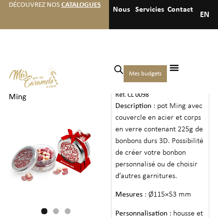
DÉCOUVREZ NOS
CATALOGUES
Nous
Servicies
Contact
EN
Accueil
/
Bonbons
/
Bonbons
Mes budgets
POT MING
de qualité supérieure
/ Pot
Ref. CL 0098
Ming
Description
: pot Ming avec
couvercle en acier et corps
en verre contenant 225g de
bonbons durs 3D. Possibilité
de créer votre bonbon
personnalisé ou de choisir
d’autres garnitures.
Mesures
: Ø115×53 mm
Personnalisation
: housse et