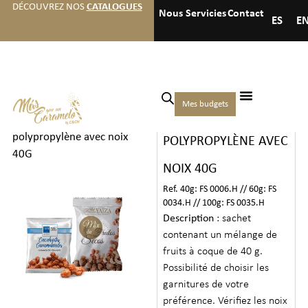
DÉCOUVREZ NOS
CATALOGUES
Nous
Servicies
Contact
ES
E
Accueil
/
Hôtels
/
Noix pour
Mes budgets
SACHET
hôtels
/ Sachet
polypropylène avec noix
POLYPROPYLÈNE AVEC
40G
NOIX 40G
Ref. 40g: FS 0006.H // 60g: FS
0034.H // 100g: FS 0035.H
Description
: sachet
contenant un mélange de
fruits à coque de 40 g.
Possibilité de choisir les
garnitures de votre
préférence. Vérifiez les noix