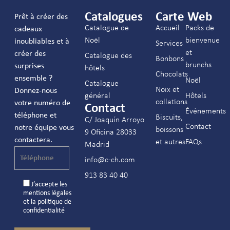
Catalogues
Carte Web
Prêt à créer des
Catalogue de
Accueil
Packs de
cadeaux
Noël
bienvenue
inoubliables et à
Services
et
créer des
Catalogue des
Bonbons
brunchs
surprises
hôtels
Chocolats
ensemble ?
Noël
Catalogue
Noix et
Donnez-nous
général
Hôtels
collations
votre numéro de
Contact
Événements
téléphone et
Biscuits,
C/ Joaquín Arroyo
Contact
notre équipe vous
boissons
9 Oficina 28033
contactera.
et autres
FAQs
Madrid
info@c-ch.com
913 83 40 40
J’accepte les
mentions légales
et la
politique de
confidentialité